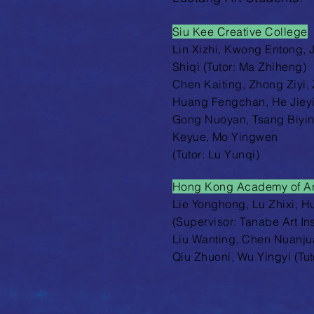
Siu Kee Creative College
Lin Xizhi, Kwong Entong, 
Shiqi (Tutor: Ma Zhiheng)
Chen Kaiting, Zhong Ziyi,
Huang Fengchan, He Jieyi
Gong Nuoyan, Tsang Biyin
Keyue,
Mo Yingwen
(Tutor: Lu Yunqi)
Hong Kong Academy of Ar
Lie Yonghong, Lu Zhixi, H
(Supervisor: Tanabe Art Ins
Liu Wanting, Chen Nuanjua
Qiu Zhuoni, Wu Yingyi (Tut