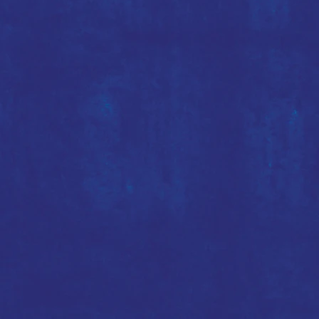
莫
穎
詩
落
塘
參
與
式
創
作
藝
術
家
聲
音
掏
腰
包
落