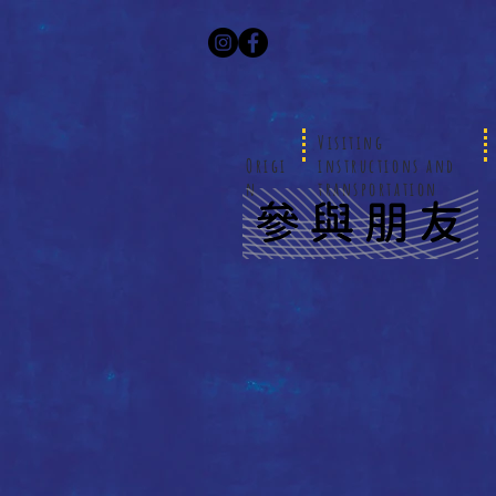
Visiting
Origi
instructions and
n
transportation
馬
智
恆
落
塘
源
野
藝
術
家