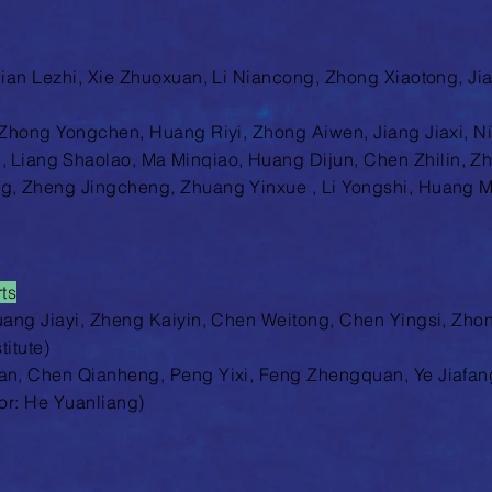
Jian Lezhi, Xie Zhuoxuan, Li Niancong, Zhong Xiaotong, Ji
 Zhong Yongchen, Huang Riyi, Zhong Aiwen, Jiang Jiaxi, N
,
Liang
Shaolao, Ma
Minqiao, Huang Dijun, Chen Zhilin, Zh
g, Zheng Jingcheng, Zhuang Yinxue , Li Yongshi, Huang M
ts
​
uang Jiayi, Zheng Kaiyin, Chen Weitong, Chen Yingsi, Zho
titute)
n, Chen Qianheng, Peng Yixi, Feng Zhengquan, Ye Jiafang,
or: He Yuanliang)