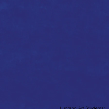
野
教
室
導
師
Bo
Kyung
KIM
海
外
駐
場
藝
術
家
Luotang Art Students: