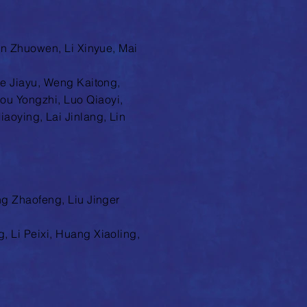
an Zhuowen, Li Xinyue, Mai
ie Jiayu, Weng Kaitong,
ou Yongzhi, Luo Qiaoyi,
iaoying,
Lai Jinlang, Lin
ng Zhaofeng, Liu Jinger
 Li Peixi, Huang Xiaoling,