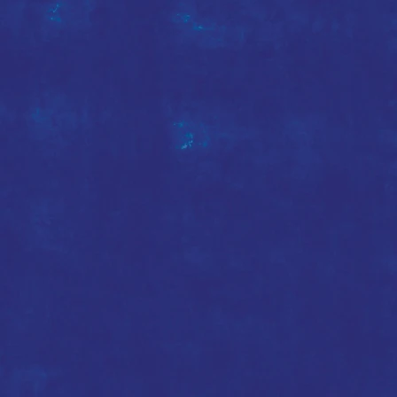
郝
立
仁
落
塘
參
與
式
創
作
藝
術
家
柯
嘉
敏
落
塘
源