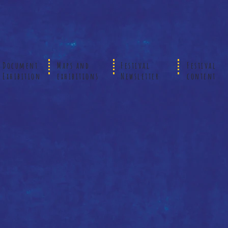
Document
Maps and
Festival
Festival
Exhibition
exhibitions
Newsletter
content
盧
田
韻
邊
淇
藝
落
術
塘
研
源
究
野
所
藝
落
術
塘
家
源