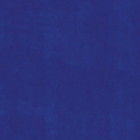
塘
源
野
教
室
導
師