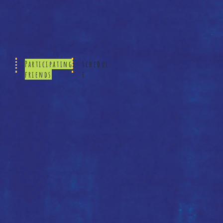
Participating
schedul
friends
e
何
遠
良
落
塘
源
野
藝
術
家