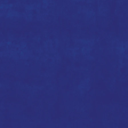
野
藝
術
家
黃
水
紹
熊
全
阿
落
蟲
塘
落
參
塘
與
參
式
與
創
式
作
創
藝
作
術
藝
家
術
家
史
慢
嘉
行
茵
團
落
落
塘
塘
源
源